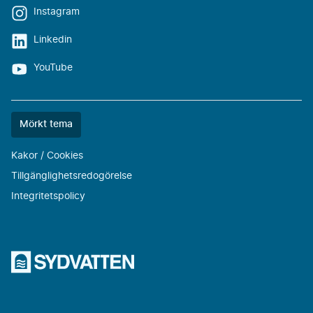
Instagram
Linkedin
YouTube
Färgtemat
Mörkt tema
är
nu
Kakor / Cookies
""
Tillgänglighetsredogörelse
Integritetspolicy