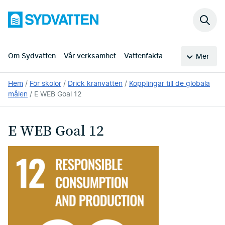
Hoppa
Sydvatten
till
Sök
huvudinnehållet
på
webb
Om Sydvatten
Vår verksamhet
Vattenfakta
Mer
Du
Hem
För skolor
Drick kranvatten
Kopplingar till de globala
är
målen
E WEB Goal 12
här:
E WEB Goal 12