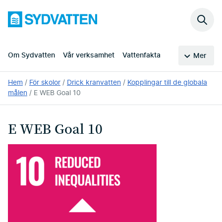
Hoppa
Sydvatten
till
Sök
huvudinnehållet
på
webb
Om Sydvatten
Vår verksamhet
Vattenfakta
Mer
Du
Hem
För skolor
Drick kranvatten
Kopplingar till de globala
är
målen
E WEB Goal 10
här:
E WEB Goal 10