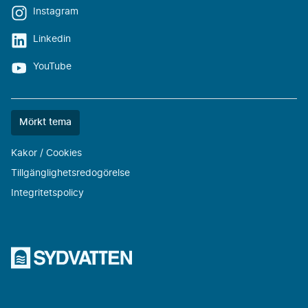
Instagram
Linkedin
YouTube
Färgtemat
Mörkt tema
är
nu
Kakor / Cookies
""
Tillgänglighetsredogörelse
Integritetspolicy