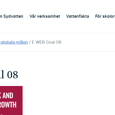
m Sydvatten
Vår verksamhet
Vattenfakta
För skolor
e globala målen
E WEB Goal 08
l 08