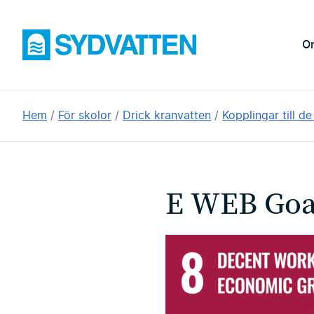
Hoppa
till
Sydvatten
O
huvudinnehållet
Du
Hem
För skolor
Drick kranvatten
Kopplingar till d
är
här:
E WEB Goa