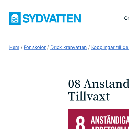
Hoppa
till
Sydvatten
O
huvudinnehållet
Du
Hem
För skolor
Drick kranvatten
Kopplingar till d
är
här:
08 Anstand
Tillvaxt