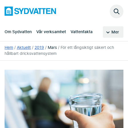
Hoppa
Sydvatten
till
Sök
huvudinnehållet
på
webb
Om Sydvatten
Vår verksamhet
Vattenfakta
Mer
Du
Hem
Aktuellt
2019
Mars
För ett långsiktigt säkert och
är
hållbart dricksvattensystem
här: