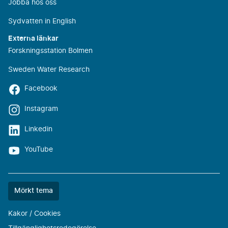
Jobba hos oss
Sydvatten in English
Externa länkar
Forskningsstation Bolmen
Sweden Water Research
Facebook
Instagram
Linkedin
YouTube
Färgtemat
Mörkt tema
är
nu
Kakor / Cookies
""