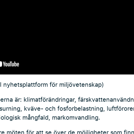
l nyhetsplattform för miljövetenskap)
erna är: klimatförändringar, färskvattenanvänd
surning, kväve- och fosforbelastning, luftföror
biologisk mångfald, markomvandling.
e möten för att se över de möjligheter som finn