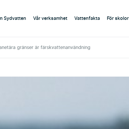
m Sydvatten
Vår verksamhet
Vattenfakta
För skolor
anetära gränser är färskvattenanvändning