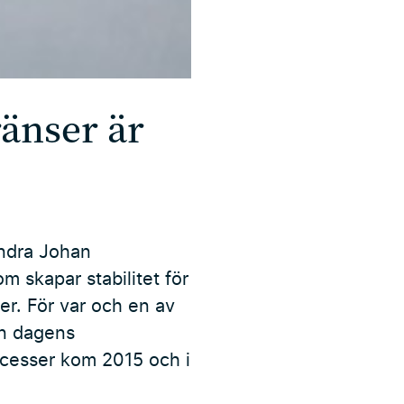
änser är
andra Johan
 skapar stabilitet för
er. För var och en av
ån dagens
rocesser kom 2015 och i