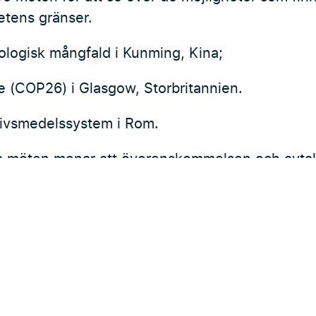
etens gränser.
ologisk mångfald i Kunming, Kina;
e (COP26) i Glasgow, Storbritannien.
livsmedelssystem i Rom.
sa möten menar att överenskommelsen och avta
lerbara, lämpliga och bindande mål är avgörand
Resilience Centre
,
Mongabay.com
och
wwf.se