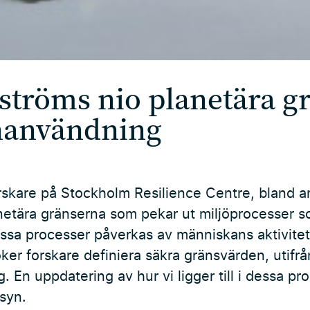
ströms nio planetära gr
enanvändning
skare på Stockholm Resilience Centre, bland 
etära gränserna som pekar ut miljöprocesser som
dessa processer påverkas av människans aktivitet
ker forskare definiera säkra gränsvärden, utifr
. En uppdatering av hur vi ligger till i dessa p
syn.