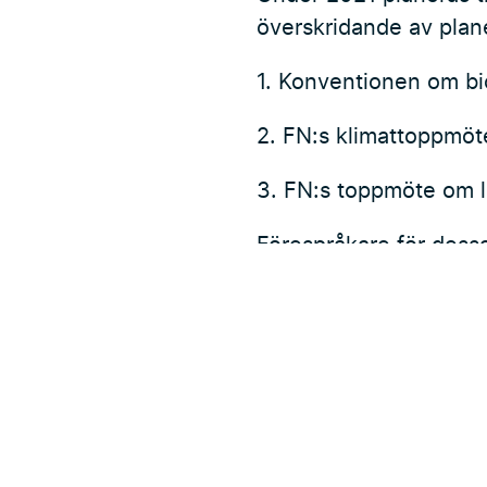
överskridande av plan
1. Konventionen om bi
2. FN:s klimattoppmöt
3. FN:s toppmöte om 
Förespråkare för des
genomförbara, kontrol
Läs mer på
Stockholm 
Föregående nyhet