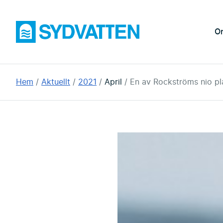
Hoppa
till
Sydvatten
O
huvudinnehållet
Du
Hem
Aktuellt
2021
April
En av Rockströms nio pl
är
här: