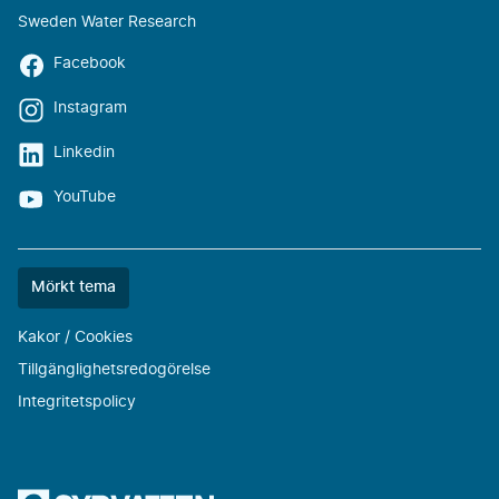
Sweden Water Research
Facebook
Instagram
Linkedin
YouTube
Färgtemat
Mörkt tema
är
nu
Kakor / Cookies
""
Tillgänglighetsredogörelse
Integritetspolicy