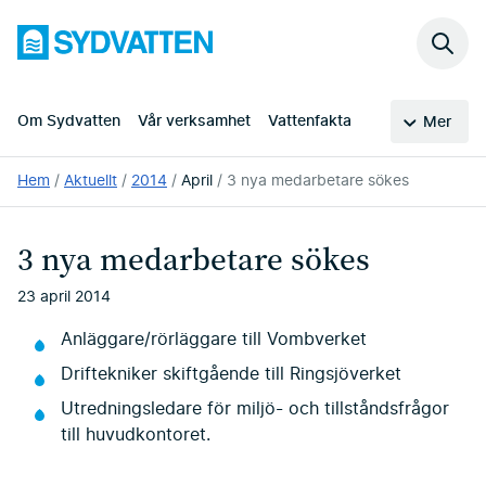
Hoppa
Sydvatten
till
Sök
huvudinnehållet
på
webb
Om Sydvatten
Vår verksamhet
Vattenfakta
Mer
Du
Hem
Aktuellt
2014
April
3 nya medarbetare sökes
är
här:
3 nya medarbetare sökes
23 april 2014
Anläggare/rörläggare till Vombverket
Driftekniker skiftgående till Ringsjöverket
Utredningsledare för miljö- och tillståndsfrågor
till huvudkontoret.