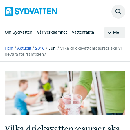
Hoppa
Sydvatten
till
Sök
huvudinnehållet
på
webb
Om Sydvatten
Vår verksamhet
Vattenfakta
Mer
Du
Hem
Aktuellt
2016
Juni
Vilka dricksvattenresurser ska vi
är
bevara för framtiden?
här:
Vilka dricksvattenresurser ska