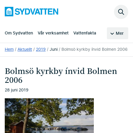
Hoppa
Sydvatten
till
Sök
huvudinnehållet
på
webb
Om Sydvatten
Vår verksamhet
Vattenfakta
Mer
Du
Hem
Aktuellt
2019
Juni
Bolmsö kyrkby ínvid Bolmen 2006
är
här:
Bolmsö kyrkby ínvid Bolmen
2006
28 juni 2019