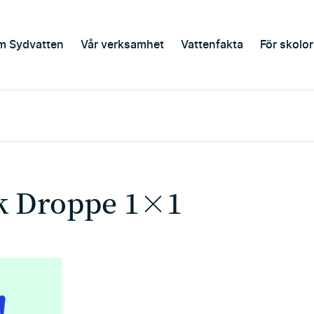
m Sydvatten
Vår verksamhet
Vattenfakta
För skolor
ck Droppe 1×1