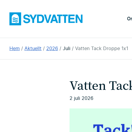
Hoppa
till
Sydvatten
O
huvudinnehållet
Du
Hem
Aktuellt
2026
Juli
Vatten Tack Droppe 1x1
är
här:
Vatten Ta
2 juli 2026