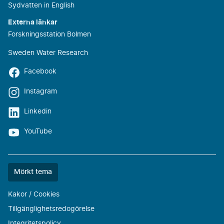
Sydvatten in English
Externa länkar
Forskningsstation Bolmen
Sweden Water Research
Facebook
Instagram
Linkedin
YouTube
Färgtemat
Mörkt tema
är
nu
Kakor / Cookies
""
Tillgänglighetsredogörelse
Integritetspolicy