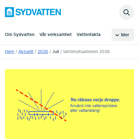
Hoppa
Sydvatten
till
Sök
huvudinnehållet
på
webb
Om Sydvatten
Vår verksamhet
Vattenfakta
Mer
Du
Hem
Aktuellt
2026
Juli
Vattensituationen 2026
är
här: