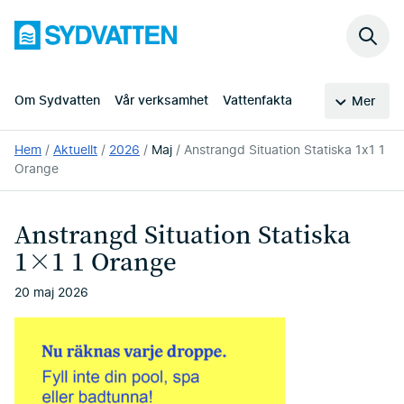
Hoppa
Sydvatten
till
Sök
huvudinnehållet
på
webb
Om Sydvatten
Vår verksamhet
Vattenfakta
Mer
Du
Hem
Aktuellt
2026
Maj
Anstrangd Situation Statiska 1x1 1
är
Orange
här:
Anstrangd Situation Statiska
1×1 1 Orange
20 maj 2026