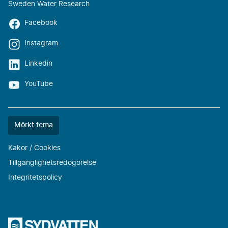
Sweden Water Research
Facebook
Instagram
Linkedin
YouTube
Färgtemat
Mörkt tema
är
nu
Kakor / Cookies
""
Tillgänglighetsredogörelse
Integritetspolicy