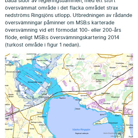
båda sidor av regleringsdammen, med ett stort
översvämmat område i det flacka området strax
nedströms Ringsjöns utlopp. Utbredningen av rådande
översvämningar påminner om MSB:s karterade
översvämning vid ett förmodat 100- eller 200-års
flöde, enligt MSB:s översvämningskartering 2014
(turkost område i figur 1 nedan).