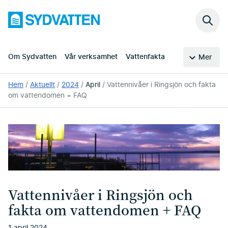
Hoppa
Sydvatten
till
Sök
huvudinnehållet
på
webb
Om Sydvatten
Vår verksamhet
Vattenfakta
Mer
Du
Hem
Aktuellt
2024
April
Vattennivåer i Ringsjön och fakta
är
om vattendomen + FAQ
här:
Vattennivåer i Ringsjön och
fakta om vattendomen + FAQ