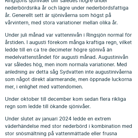
Ringsjöns sjönivåer blir således högre under
nederbördsrika år och lägre under nederbördsfattiga
år. Generellt sett är sjönivåerna som högst på
vårvintern, med stora variationer mellan olika år.
Under juli månad var vattennivån i Ringsjön normal för
årstiden. I augusti förekom många kraftiga regn, vilket
ledde till en ca tre decimeter högre sjönivå än
medelvattenståndet för augusti månad. Augustinivån
var således hög, men inom normala variationer. Med
anledning av detta såg Sydvatten inte augustinivåerna
som något direkt alarmerande, men öppnade luckorna
mer, i enlighet med vattendomen.
Under oktober till december kom sedan flera rikliga
regn som ledde till ökande sjönivåer.
Under slutet av januari 2024 ledde en extrem
väderhändelse med stor nederbörd i kombination med
stor snösmältning på vattenmättade eller frusna