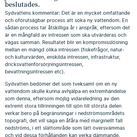
beslutades.
Sydvattens kommentar: Det är en mycket omfattande
och oförutsägbar process att söka ny vattendom. En
sådan process tar åtskilliga år i anspråk, eftersom det
är en mångfald av intressen som ska utvärderas och
vägas samman. Resultatet blir en kompromisslösning
mellan en mängd olika intressen (fiskefrågor, natur-
och kulturvärden, enskilda intressen, infrastruktur,
dricksvattenförsörjningsintressen,
bevattningsintressen etc).
Sydvatten bedömer det som tveksamt om en ny
vattendom skulle kunna avhjälpa en extremhändelse
som denna, eftersom möjlig vidareledning av den
extremt stora tillrinningen till sjön till största delen
verkar bero på begränsningar i nedströmsområdets
topografi, det vill säga en åfåra med marginellt fall
nedströms, i ett slättområde som lätt översvämmas
och vid dessa förhållanden kan verka dämmande.