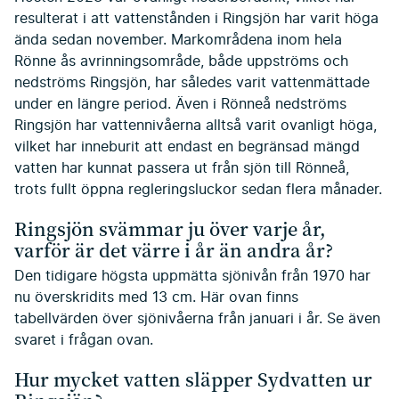
resulterat i att vattenstånden i Ringsjön har varit höga
ända sedan november. Markområdena inom hela
Rönne ås avrinningsområde, både uppströms och
nedströms Ringsjön, har således varit vattenmättade
under en längre period. Även i Rönneå nedströms
Ringsjön har vattennivåerna alltså varit ovanligt höga,
vilket har inneburit att endast en begränsad mängd
vatten har kunnat passera ut från sjön till Rönneå,
trots fullt öppna regleringsluckor sedan flera månader.
Ringsjön svämmar ju över varje år,
varför är det värre i år än andra år?
Den tidigare högsta uppmätta sjönivån från 1970 har
nu överskridits med 13 cm. Här ovan finns
tabellvärden över sjönivåerna från januari i år. Se även
svaret i frågan ovan.
Hur mycket vatten släpper Sydvatten ur