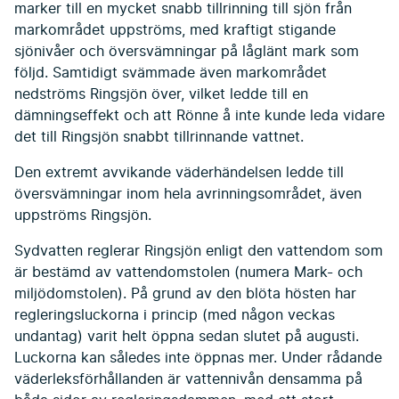
marker till en mycket snabb tillrinning till sjön från
markområdet uppströms, med kraftigt stigande
sjönivåer och översvämningar på låglänt mark som
följd. Samtidigt svämmade även markområdet
nedströms Ringsjön över, vilket ledde till en
dämningseffekt och att Rönne å inte kunde leda vidare
det till Ringsjön snabbt tillrinnande vattnet.
Den extremt avvikande väderhändelsen ledde till
översvämningar inom hela avrinningsområdet, även
uppströms Ringsjön.
Sydvatten reglerar Ringsjön enligt den vattendom som
är bestämd av vattendomstolen (numera Mark- och
miljödomstolen). På grund av den blöta hösten har
regleringsluckorna i princip (med någon veckas
undantag) varit helt öppna sedan slutet på augusti.
Luckorna kan således inte öppnas mer. Under rådande
väderleksförhållanden är vattennivån densamma på