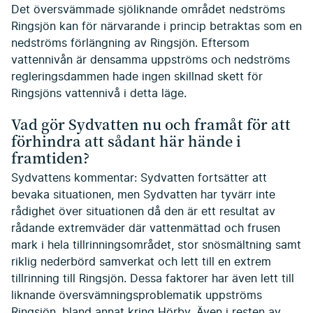
Det översvämmade sjöliknande området nedströms
Ringsjön kan för närvarande i princip betraktas som en
nedströms förlängning av Ringsjön. Eftersom
vattennivån är densamma uppströms och nedströms
regleringsdammen hade ingen skillnad skett för
Ringsjöns vattennivå i detta läge.
Vad gör Sydvatten nu och framåt för att
förhindra att sådant här hände i
framtiden?
Sydvattens kommentar: Sydvatten fortsätter att
bevaka situationen, men Sydvatten har tyvärr inte
rådighet över situationen då den är ett resultat av
rådande extremväder där vattenmättad och frusen
mark i hela tillrinningsområdet, stor snösmältning samt
riklig nederbörd samverkat och lett till en extrem
tillrinning till Ringsjön. Dessa faktorer har även lett till
liknande översvämningsproblematik uppströms
Ringsjön, bland annat kring Hörby. Även i resten av