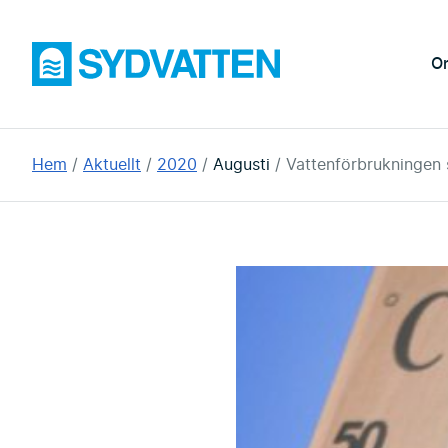
Hoppa
till
Sydvatten
O
huvudinnehållet
Du
Hem
Aktuellt
2020
Augusti
Vattenförbrukningen 
är
här: