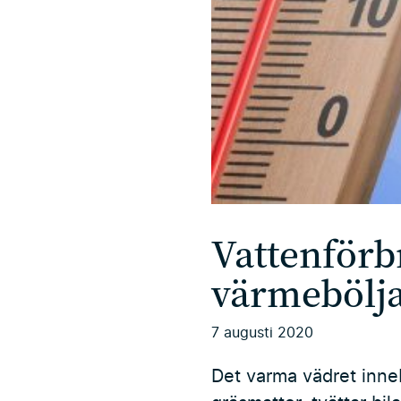
Vattenförb
värmebölja
7 augusti 2020
Det varma vädret inneb