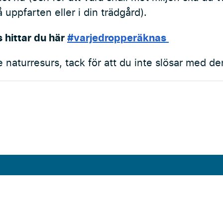
å uppfarten eller i din trädgård).
s hittar du här
#varjedropperäknas
e naturresurs, tack för att du inte slösar med den
Externa länkar
Forskningsstation Bolmen