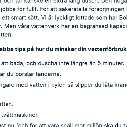
lar och tar kanske en extra lång dusch. Den hö
 jobba för fullt. För att säkerställa försörjningen
 ett smart sätt. Vi är lyckligt lottade som har
r. Men våra vattenverk har en begränsad kapacit
tten.
bba tips på hur du minskar din vattenförbruk
r att bada, och duscha inte längre än 5 minuter.
är du borstar tänderna.
bringare med vatten i kylen så slipper du låta kran
attan.
h tvättmaskiner.
ust nu (och för att vara snäll mot miljön ska du t