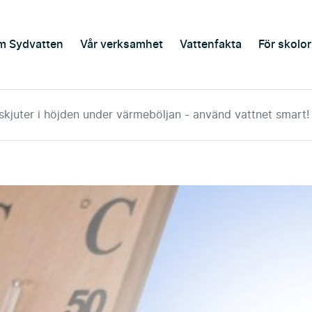
m Sydvatten
Vår verksamhet
Vattenfakta
För skolor
skjuter i höjden under värmeböljan - använd vattnet smart!