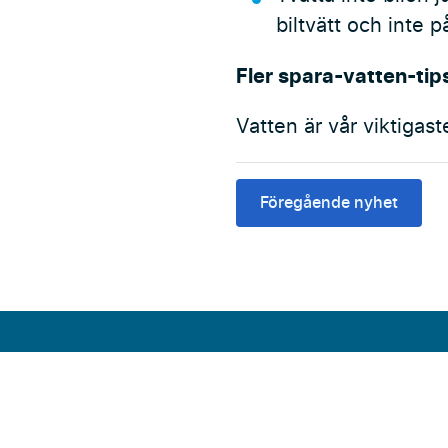
biltvätt och inte p
Fler spara-vatten-tip
Vatten är vår viktigast
Föregående nyhet
Adress
Press
Sydvatten AB
Aktuellt
Pulpetgatan 28