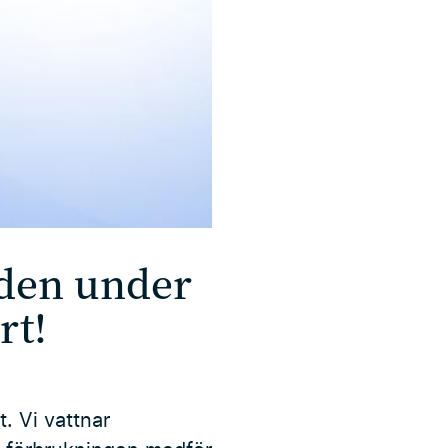
jden under
rt!
. Vi vattnar