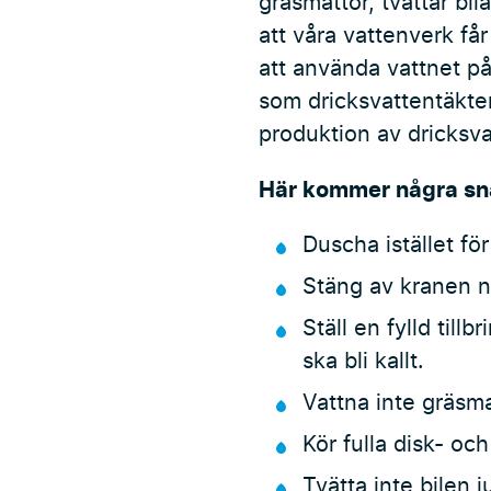
gräsmattor, tvättar bi
att våra vattenverk får
att använda vattnet på
som dricksvattentäkte
produktion av dricksva
Här kommer några sna
Duscha istället fö
Stäng av kranen n
Ställ en fylld till
ska bli kallt.
Vattna inte gräsm
Kör fulla disk- oc
Tvätta inte bilen j