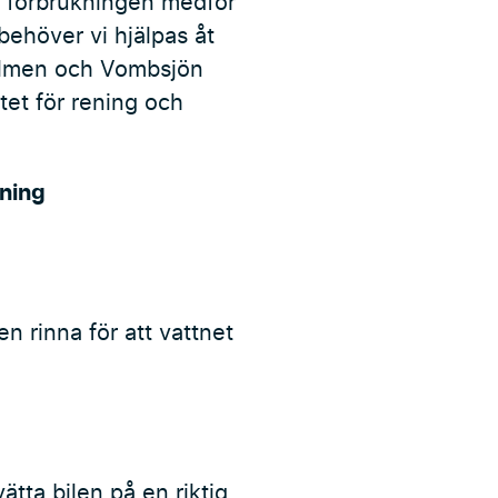
ga förbrukningen medför
 behöver vi hjälpas åt
 Bolmen och Vombsjön
et för rening och
ning
en rinna för att vattnet
vätta bilen på en riktig