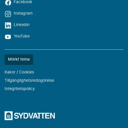
Facebook
Instagram
Linkedin
YouTube
Färgtemat
Mörkt tema
är
nu
Kakor / Cookies
""
Tillgänglighetsredogörelse
Integritetspolicy