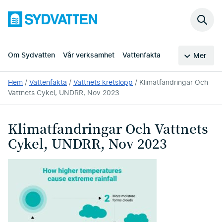
Hoppa
Sydvatten
till
Sök
huvudinnehållet
på
webb
Om Sydvatten
Vår verksamhet
Vattenfakta
Mer
Du
Hem
Vattenfakta
Vattnets kretslopp
Klimatfandringar Och
är
Vattnets Cykel, UNDRR, Nov 2023
här:
Klimatfandringar Och Vattnets
Cykel, UNDRR, Nov 2023