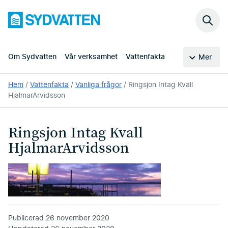
Hoppa
Sydvatten
till
Sök
huvudinnehållet
på
webb
Om Sydvatten
Vår verksamhet
Vattenfakta
Mer
Du
Hem
Vattenfakta
Vanliga frågor
Ringsjon Intag Kvall
är
HjalmarArvidsson
här:
Ringsjon Intag Kvall
HjalmarArvidsson
Publicerad
26 november 2020