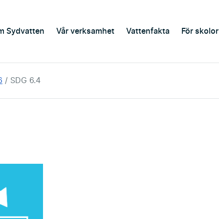
m Sydvatten
Vår verksamhet
Vattenfakta
För skolor
6
SDG 6.4