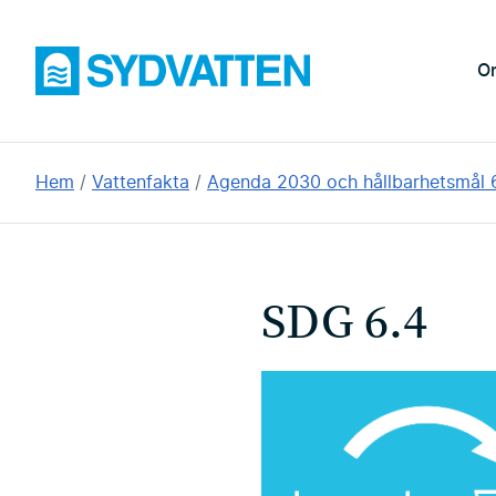
Hoppa
till
Sydvatten
O
huvudinnehållet
Du
Hem
Vattenfakta
Agenda 2030 och hållbarhetsmål 
är
här:
SDG 6.4