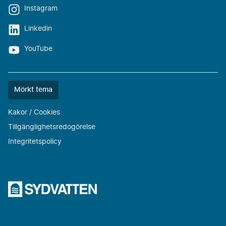
Instagram
Linkedin
YouTube
Färgtemat
Mörkt tema
är
nu
Kakor / Cookies
""
Tillgänglighetsredogörelse
Integritetspolicy