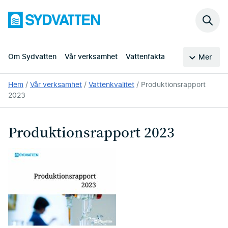
Hoppa
Sydvatten
till
Sök
huvudinnehållet
på
webb
Om Sydvatten
Vår verksamhet
Vattenfakta
Mer
Du
Hem
Vår verksamhet
Vattenkvalitet
Produktionsrapport
är
2023
här:
Produktionsrapport 2023