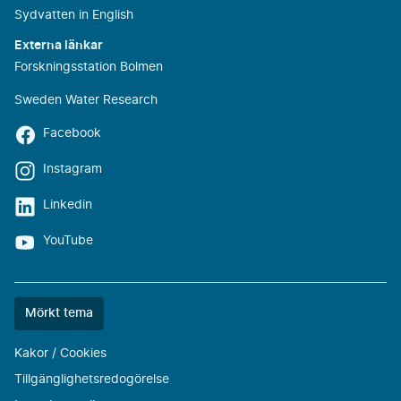
Sydvatten in English
Externa länkar
Forskningsstation Bolmen
Sweden Water Research
Facebook
Instagram
Linkedin
YouTube
Färgtemat
Mörkt tema
är
nu
Kakor / Cookies
""
Tillgänglighetsredogörelse