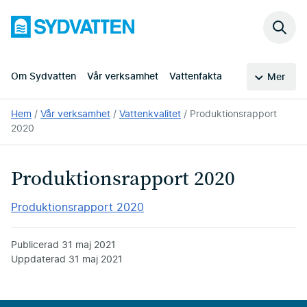
Hoppa
Sydvatten
till
Sök
huvudinnehållet
på
webb
Om Sydvatten
Vår verksamhet
Vattenfakta
Mer
Du
Hem
Vår verksamhet
Vattenkvalitet
Produktionsrapport
är
2020
här:
Produktionsrapport 2020
Produktionsrapport 2020
Publicerad
31 maj 2021
Uppdaterad
31 maj 2021