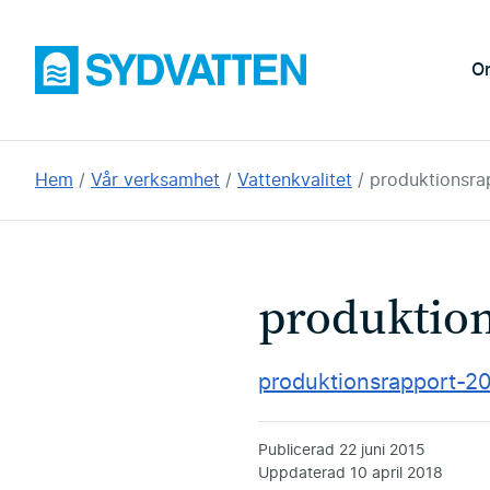
Hoppa
till
Sydvatten
O
huvudinnehållet
Du
Hem
Vår verksamhet
Vattenkvalitet
produktionsra
är
här:
produktion
produktionsrapport-2
Publicerad
22 juni 2015
Uppdaterad
10 april 2018