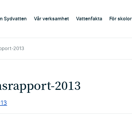
m Sydvatten
Vår verksamhet
Vattenfakta
För skolor
pport-2013
srapport-2013
013