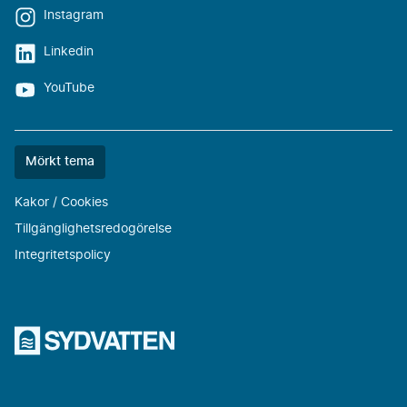
Instagram
Linkedin
YouTube
Färgtemat
Mörkt tema
är
nu
Kakor / Cookies
""
Tillgänglighetsredogörelse
Integritetspolicy