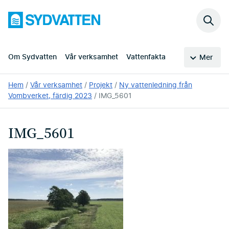
Hoppa
Sydvatten
till
Sök
huvudinnehållet
på
webb
Om Sydvatten
Vår verksamhet
Vattenfakta
Mer
Du
Hem
Vår verksamhet
Projekt
Ny vattenledning från
är
Vombverket, färdig 2023
IMG_5601
här:
IMG_5601