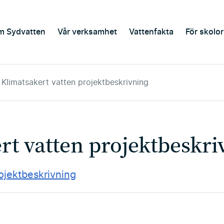
m Sydvatten
Vår verksamhet
Vattenfakta
För skolor
Klimatsakert vatten projektbeskrivning
rt vatten projektbeskri
ojektbeskrivning