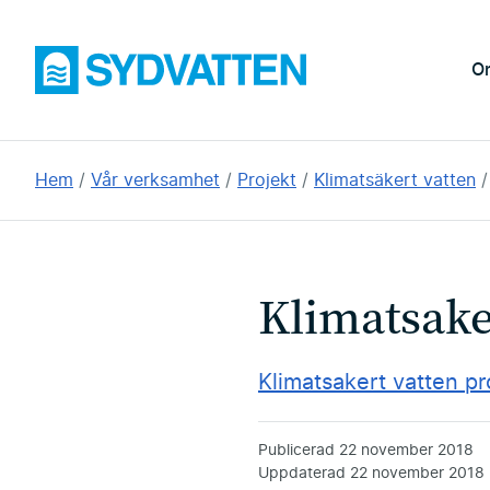
Hoppa
till
Sydvatten
O
huvudinnehållet
Du
Hem
Vår verksamhet
Projekt
Klimatsäkert vatten
är
här:
Klimatsake
Klimatsakert vatten pr
Publicerad
22 november 2018
Uppdaterad
22 november 2018