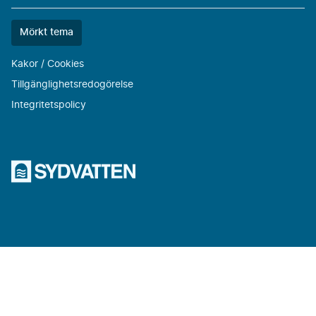
Färgtemat
Mörkt tema
är
nu
Kakor / Cookies
""
Tillgänglighetsredogörelse
Integritetspolicy