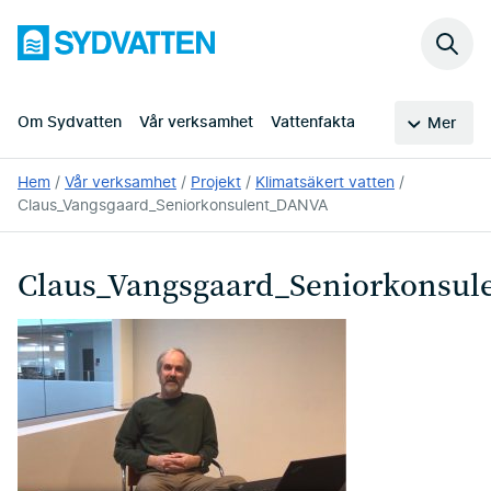
Hoppa
Sydvatten
till
Sök
huvudinnehållet
på
webb
Om Sydvatten
Vår verksamhet
Vattenfakta
Mer
Du
Hem
Vår verksamhet
Projekt
Klimatsäkert vatten
är
Claus_Vangsgaard_Seniorkonsulent_DANVA
här:
Claus_Vangsgaard_Seniorkonsu