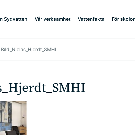
m Sydvatten
Vår verksamhet
Vattenfakta
För skolor
Bild_Niclas_Hjerdt_SMHI
as_Hjerdt_SMHI