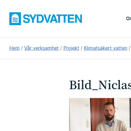
Hoppa
till
Sydvatten
O
huvudinnehållet
Du
Hem
Vår verksamhet
Projekt
Klimatsäkert vatten
är
här:
Bild_Nicl