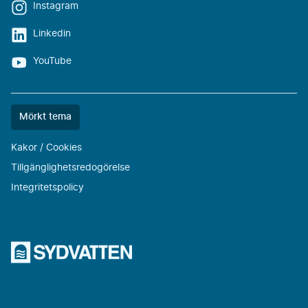
Instagram
Linkedin
YouTube
Färgtemat
Mörkt tema
är
nu
Kakor / Cookies
""
Tillgänglighetsredogörelse
Integritetspolicy