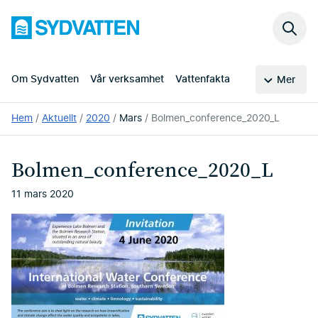
Hoppa
Sydvatten
till
Sök
huvudinnehållet
på
webb
Om Sydvatten
Vår verksamhet
Vattenfakta
Mer
Du
Hem
Aktuellt
2020
Mars
Bolmen_conference_2020_L
är
här:
Bolmen_conference_2020_L
11 mars 2020