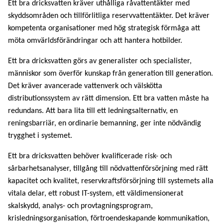
Ett bra dricksvatten kräver uthålliga råvattentäkter med
skyddsområden och tillförlitliga reservvattentäkter. Det kräver
kompetenta organisationer med hög strategisk förmåga att
möta omvärldsförändringar och att hantera hotbilder.
Ett bra dricksvatten görs av generalister och specialister,
människor som överför kunskap från generation till generation.
Det kräver avancerade vattenverk och välskötta
distributionssystem av rätt dimension. Ett bra vatten måste ha
redundans. Att bara lita till ett ledningsalternativ, en
reningsbarriär, en ordinarie bemanning, ger inte nödvändig
trygghet i systemet.
Ett bra dricksvatten behöver kvalificerade risk- och
sårbarhetsanalyser, tillgång till nödvattenförsörjning med rätt
kapacitet och kvalitet, reservkraftsförsörjning till systemets alla
vitala delar, ett robust IT-system, ett väldimensionerat
skalskydd, analys- och provtagningsprogram,
krisledningsorganisation, förtroendeskapande kommunikation,