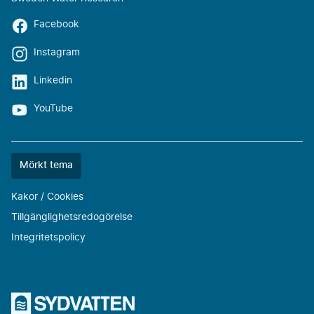
Facebook
Instagram
Linkedin
YouTube
Färgtemat
Mörkt tema
är
nu
Kakor / Cookies
""
Tillgänglighetsredogörelse
Integritetspolicy