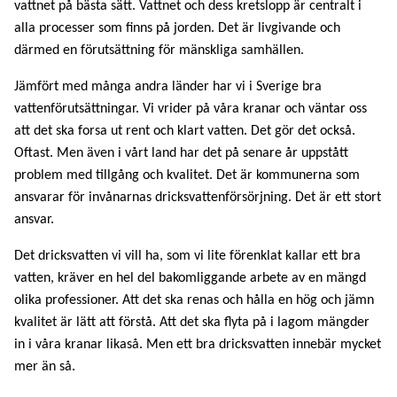
vattnet på bästa sätt. Vattnet och dess kretslopp är centralt i
alla processer som finns på jorden. Det är livgivande och
därmed en förutsättning för mänskliga samhällen.
Jämfört med många andra länder har vi i Sverige bra
vattenförutsättningar. Vi vrider på våra kranar och väntar oss
att det ska forsa ut rent och klart vatten. Det gör det också.
Oftast. Men även i vårt land har det på senare år uppstått
problem med tillgång och kvalitet. Det är kommunerna som
ansvarar för invånarnas dricksvattenförsörjning. Det är ett stort
ansvar.
Det dricksvatten vi vill ha, som vi lite förenklat kallar ett bra
vatten, kräver en hel del bakomliggande arbete av en mängd
olika professioner. Att det ska renas och hålla en hög och jämn
kvalitet är lätt att förstå. Att det ska flyta på i lagom mängder
in i våra kranar likaså. Men ett bra dricksvatten innebär mycket
mer än så.