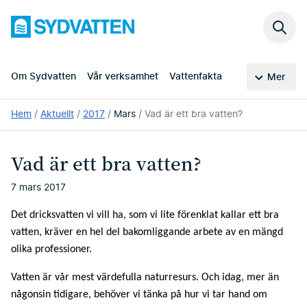
Hoppa
Sydvatten
till
Sök
huvudinnehållet
på
webb
Om Sydvatten
Vår verksamhet
Vattenfakta
Mer
Du
Hem
Aktuellt
2017
Mars
Vad är ett bra vatten?
är
här:
Vad är ett bra vatten?
7 mars 2017
Det dricksvatten vi vill ha, som vi lite förenklat kallar ett bra
vatten, kräver en hel del bakomliggande arbete av en mängd
olika professioner.
Vatten är vår mest värdefulla naturresurs. Och idag, mer än
någonsin tidigare, behöver vi tänka på hur vi tar hand om