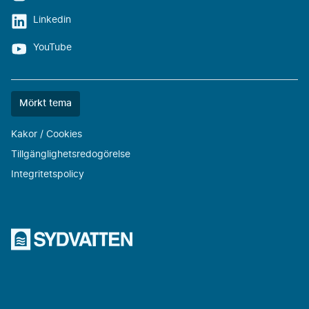
Linkedin
YouTube
Färgtemat
Mörkt tema
är
nu
Kakor / Cookies
""
Tillgänglighetsredogörelse
Integritetspolicy