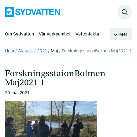
Hoppa
Sydvatten
till
Sök
huvudinnehållet
på
webb
Om Sydvatten
Vår verksamhet
Vattenfakta
Mer
Du
Hem
Aktuellt
2021
Maj
ForskningsstaionBolmen Maj2021 1
är
här:
ForskningsstaionBolmen
Maj2021 1
20 maj 2021