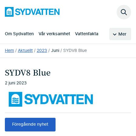
Hoppa
Sydvatten
till
Sök
huvudinnehållet
på
webb
Om Sydvatten
Vår verksamhet
Vattenfakta
Mer
Du
Hem
Aktuellt
2023
Juni
SYDV8 Blue
är
här:
SYDV8 Blue
2 juni 2023
Föregående nyhet