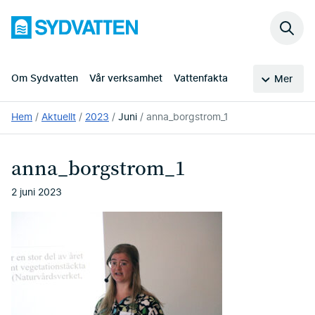
Hoppa
Sydvatten
till
Sök
huvudinnehållet
på
webb
Om Sydvatten
Vår verksamhet
Vattenfakta
Mer
Du
Hem
Aktuellt
2023
Juni
anna_borgstrom_1
är
här:
anna_borgstrom_1
2 juni 2023