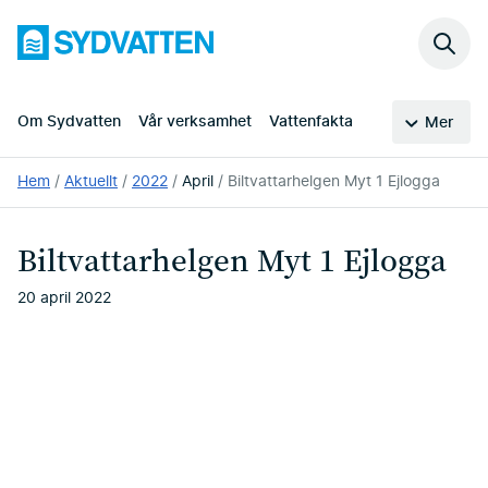
Hoppa
Sydvatten
till
Sök
huvudinnehållet
på
webb
Om Sydvatten
Vår verksamhet
Vattenfakta
Mer
Du
Hem
Aktuellt
2022
April
Biltvattarhelgen Myt 1 Ejlogga
är
här:
Biltvattarhelgen Myt 1 Ejlogga
20 april 2022