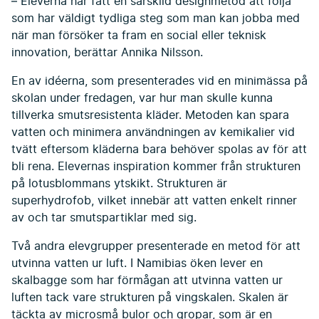
– Eleverna har fått en särskild designmetod att följa
som har väldigt tydliga steg som man kan jobba med
när man försöker ta fram en social eller teknisk
innovation, berättar Annika Nilsson.
En av idéerna, som presenterades vid en minimässa på
skolan under fredagen, var hur man skulle kunna
tillverka smutsresistenta kläder. Metoden kan spara
vatten och minimera användningen av kemikalier vid
tvätt eftersom kläderna bara behöver spolas av för att
bli rena. Elevernas inspiration kommer från strukturen
på lotusblommans ytskikt. Strukturen är
superhydrofob, vilket innebär att vatten enkelt rinner
av och tar smutspartiklar med sig.
Två andra elevgrupper presenterade en metod för att
utvinna vatten ur luft. I Namibias öken lever en
skalbagge som har förmågan att utvinna vatten ur
luften tack vare strukturen på vingskalen. Skalen är
täckta av microsmå bulor och gropar, som är en