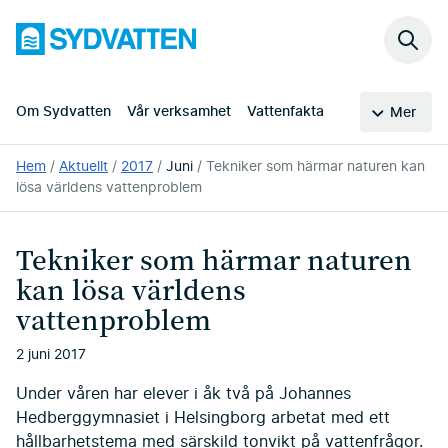
Hoppa
Sydvatten
till
Sök
huvudinnehållet
på
webb
Om Sydvatten
Vår verksamhet
Vattenfakta
Mer
Du
Hem
Aktuellt
2017
Juni
Tekniker som härmar naturen kan
är
lösa världens vattenproblem
här:
Tekniker som härmar naturen
kan lösa världens
vattenproblem
2 juni 2017
Under våren har elever i åk två på Johannes
Hedberggymnasiet i Helsingborg arbetat med ett
hållbarhetstema med särskild tonvikt på vattenfrågor.