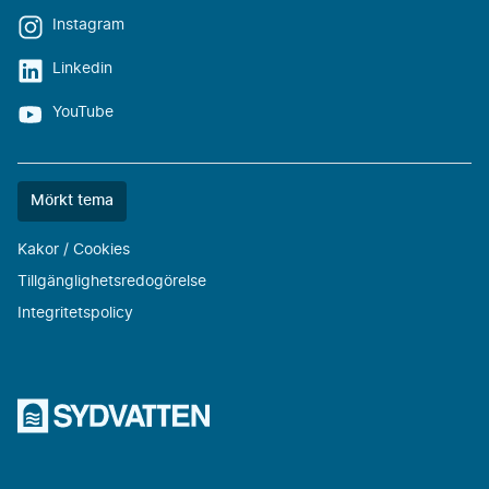
Instagram
Linkedin
YouTube
Färgtemat
Mörkt tema
är
nu
Kakor / Cookies
""
Tillgänglighetsredogörelse
Integritetspolicy