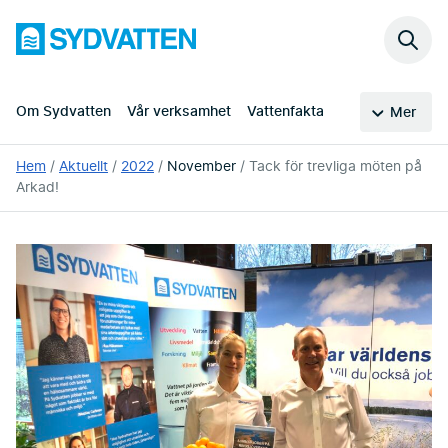
Hoppa
Sydvatten
till
Sök
huvudinnehållet
på
webb
Om Sydvatten
Vår verksamhet
Vattenfakta
Mer
Du
Hem
Aktuellt
2022
November
Tack för trevliga möten på
är
Arkad!
här: