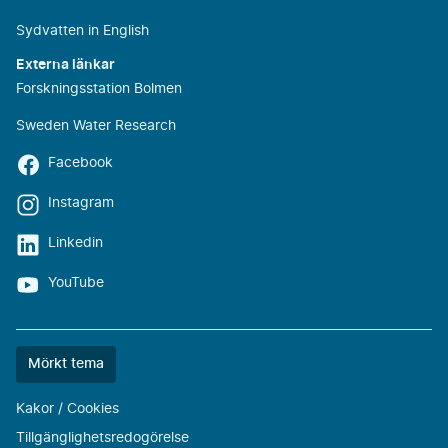
Sydvatten in English
Externa länkar
Forskningsstation Bolmen
Sweden Water Research
Facebook
Instagram
Linkedin
YouTube
Färgtemat
Mörkt tema
är
nu
Kakor / Cookies
""
Tillgänglighetsredogörelse