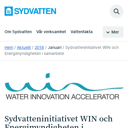
Hoppa
Sydvatten
till
Sök
huvudinnehållet
på
webb
Om Sydvatten
Vår verksamhet
Vattenfakta
Mer
Du
Hem
Aktuellt
2018
Januari
Sydvatteninitiativet WIN och
är
Energimyndigheten i samarbete
här:
Sydvatteninitiativet WIN och
Energimyndigheten i