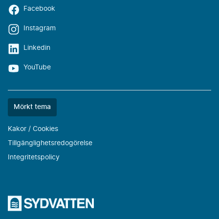
Facebook
Instagram
Linkedin
YouTube
Färgtemat
Mörkt tema
är
nu
Kakor / Cookies
""
Tillgänglighetsredogörelse
Integritetspolicy