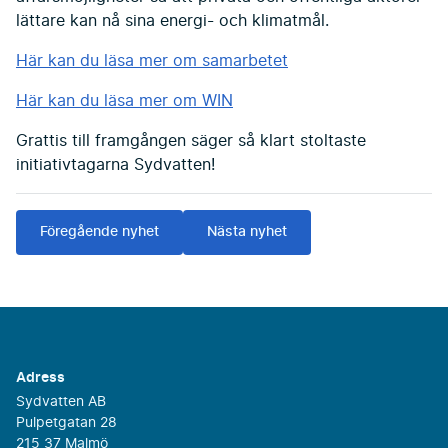
lättare kan nå sina energi- och klimatmål.
Här kan du läsa mer om samarbetet
Här kan du läsa mer om WIN
Grattis till framgången säger så klart stoltaste
initiativtagarna Sydvatten!
Föregående nyhet
Nästa nyhet
Adress
Sydvatten AB
Pulpetgatan 28
215 37 Malmö