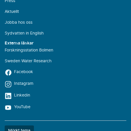
Press
Aktuellt
Jobba hos oss
Sydvatten in English
Externa länkar
Forskningsstation Bolmen
Sweden Water Research
Facebook
Instagram
Linkedin
YouTube
Färgtemat
Mörkt tema