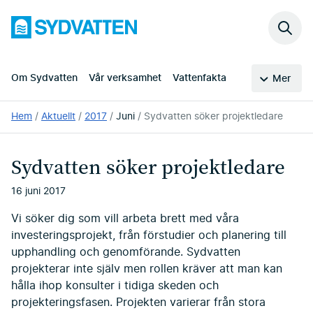
Hoppa
Sydvatten
till
Sök
huvudinnehållet
på
webb
Om Sydvatten
Vår verksamhet
Vattenfakta
Mer
Du
Hem
Aktuellt
2017
Juni
Sydvatten söker projektledare
är
här:
Sydvatten söker projektledare
16 juni 2017
Vi söker dig som vill arbeta brett med våra
investeringsprojekt, från förstudier och planering till
upphandling och genomförande. Sydvatten
projekterar inte själv men rollen kräver att man kan
hålla ihop konsulter i tidiga skeden och
projekteringsfasen. Projekten varierar från stora