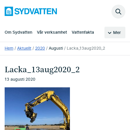
Hoppa
Sydvatten
till
Sök
huvudinnehållet
på
webb
Om Sydvatten
Vår verksamhet
Vattenfakta
Mer
Du
Hem
Aktuellt
2020
Augusti
Lacka_13aug2020_2
är
här:
Lacka_13aug2020_2
13 augusti 2020