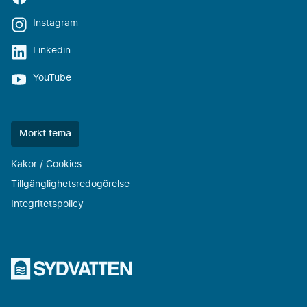
Instagram
Linkedin
YouTube
Färgtemat
Mörkt tema
är
nu
Kakor / Cookies
""
Tillgänglighetsredogörelse
Integritetspolicy