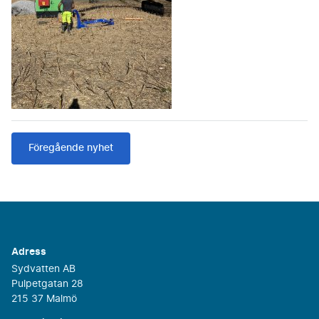
Föregående nyhet
Adress
Sydvatten AB
Pulpetgatan 28
215 37 Malmö