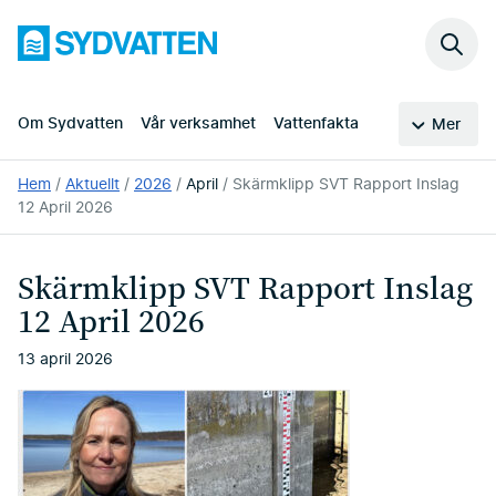
Hoppa
Sydvatten
till
Sök
huvudinnehållet
på
webb
Om Sydvatten
Vår verksamhet
Vattenfakta
Mer
Du
Hem
Aktuellt
2026
April
Skärmklipp SVT Rapport Inslag
är
12 April 2026
här:
Skärmklipp SVT Rapport Inslag
12 April 2026
13 april 2026