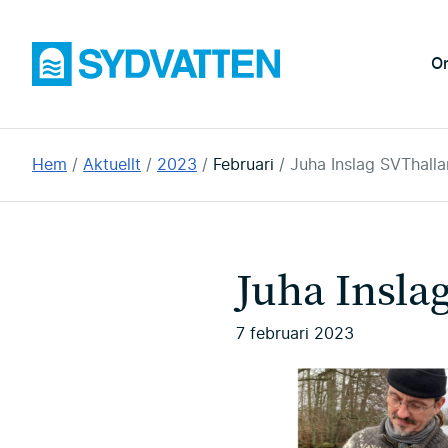
Hoppa
till
Sydvatten
O
huvudinnehållet
Du
Hem
Aktuellt
2023
Februari
Juha Inslag SVThall
är
här:
Juha Insla
7 februari 2023