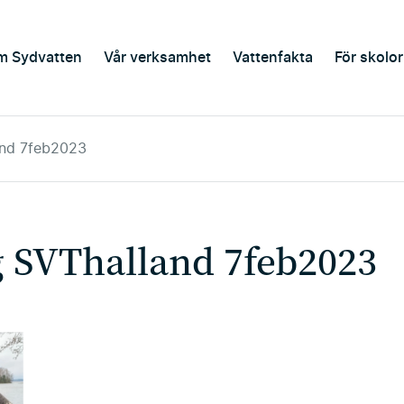
m Sydvatten
Vår verksamhet
Vattenfakta
För skolor
and 7feb2023
g SVThalland 7feb2023