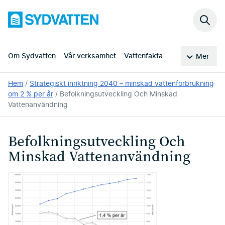
Hoppa
Sydvatten
till
Sök
huvudinnehållet
på
webb
Om Sydvatten
Vår verksamhet
Vattenfakta
Mer
Du
Hem
Strategiskt inriktning 2040 – minskad vattenförbrukning
är
om 2 % per år
Befolkningsutveckling Och Minskad
här:
Vattenanvändning
Befolkningsutveckling Och
Minskad Vattenanvändning