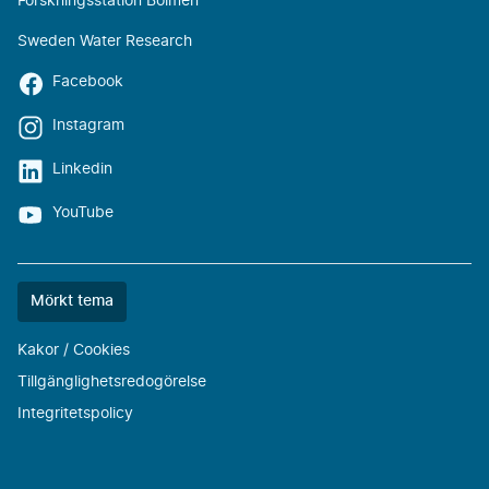
Forskningsstation Bolmen
Sweden Water Research
Facebook
Instagram
Linkedin
YouTube
Färgtemat
Mörkt tema
är
nu
Kakor / Cookies
""
Tillgänglighetsredogörelse
Integritetspolicy