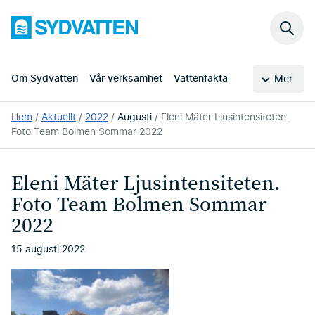
Hoppa
Sydvatten
till
Sök
huvudinnehållet
på
webb
Om Sydvatten
Vår verksamhet
Vattenfakta
Mer
Du
Hem
Aktuellt
2022
Augusti
Eleni Mäter Ljusintensiteten.
är
Foto Team Bolmen Sommar 2022
här:
Eleni Mäter Ljusintensiteten.
Foto Team Bolmen Sommar
2022
15 augusti 2022