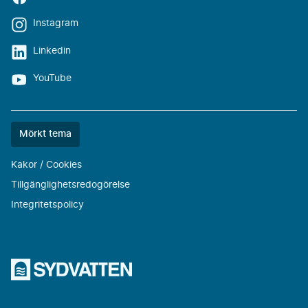
Instagram
Linkedin
YouTube
Färgtemat
Mörkt tema
är
nu
Kakor / Cookies
""
Tillgänglighetsredogörelse
Integritetspolicy