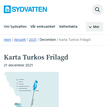
Hoppa
Sydvatten
till
Sök
huvudinnehållet
på
webb
Om Sydvatten
Vår verksamhet
Vattenfakta
Mer
Du
Hem
Aktuellt
2021
December
Karta Turkos Frilagd
är
här:
Karta Turkos Frilagd
21 december 2021