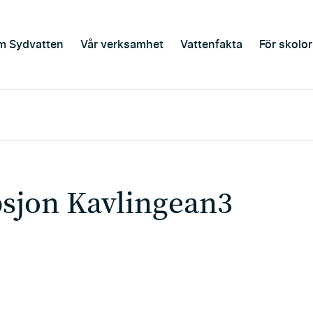
m Sydvatten
Vår verksamhet
Vattenfakta
För skolor
3
jon Kavlingean3