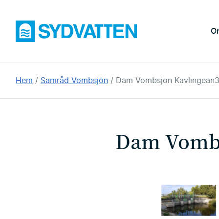
Hoppa
till
Sydvatten
O
huvudinnehållet
Du
Hem
Samråd Vombsjön
Dam Vombsjon Kavlingean
är
här:
Dam Vombs