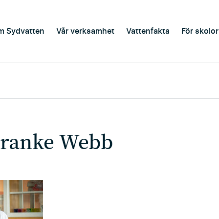
m Sydvatten
Vår verksamhet
Vattenfakta
För skolor
ranke Webb