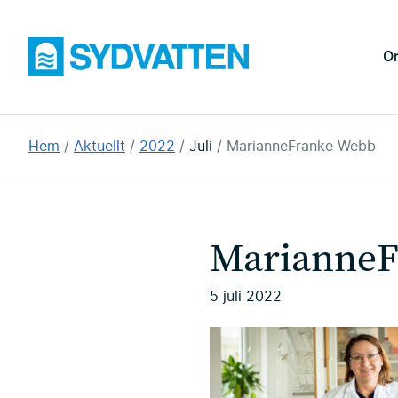
Hoppa
till
Sydvatten
O
huvudinnehållet
Du
Hem
Aktuellt
2022
Juli
MarianneFranke Webb
är
här:
MarianneF
5 juli 2022