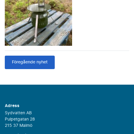
Föregående nyhet
Adress
Sydvatten AB
Pulpetgatan 28
215 37 Malmö