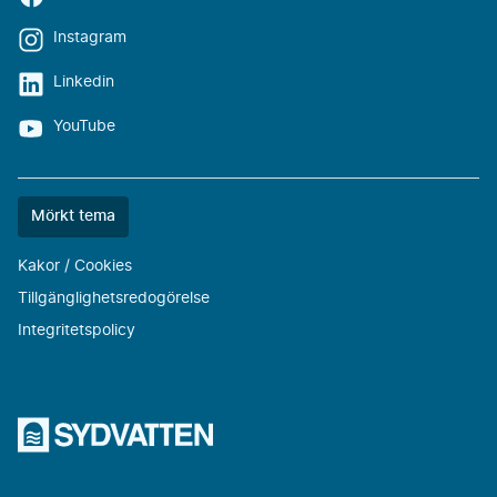
Instagram
Linkedin
YouTube
Färgtemat
Mörkt tema
är
nu
Kakor / Cookies
""
Tillgänglighetsredogörelse
Integritetspolicy