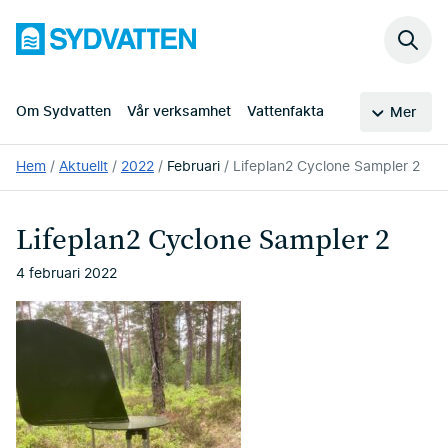
Hoppa
Sydvatten
till
Sök
huvudinnehållet
på
webb
Om Sydvatten
Vår verksamhet
Vattenfakta
Mer
Du
Hem
Aktuellt
2022
Februari
Lifeplan2 Cyclone Sampler 2
är
här:
Lifeplan2 Cyclone Sampler 2
4 februari 2022