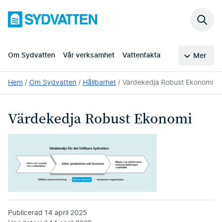
Hoppa
Sydvatten
till
Sök
huvudinnehållet
på
webb
Om Sydvatten
Vår verksamhet
Vattenfakta
Mer
Du
Hem
Om Sydvatten
Hållbarhet
Värdekedja Robust Ekonomi
är
här:
Värdekedja Robust Ekonomi
Publicerad
14 april 2025