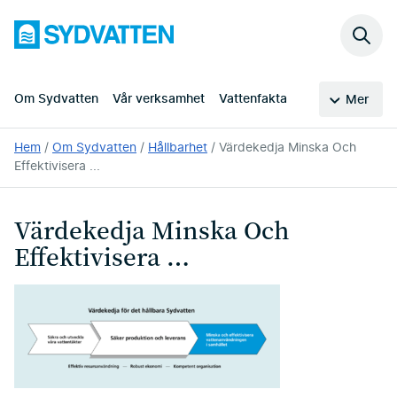
Hoppa
Sydvatten
till
Sök
huvudinnehållet
på
webb
Om Sydvatten
Vår verksamhet
Vattenfakta
Mer
Du
Hem
Om Sydvatten
Hållbarhet
Värdekedja Minska Och
är
Effektivisera ...
här:
Värdekedja Minska Och
Effektivisera …