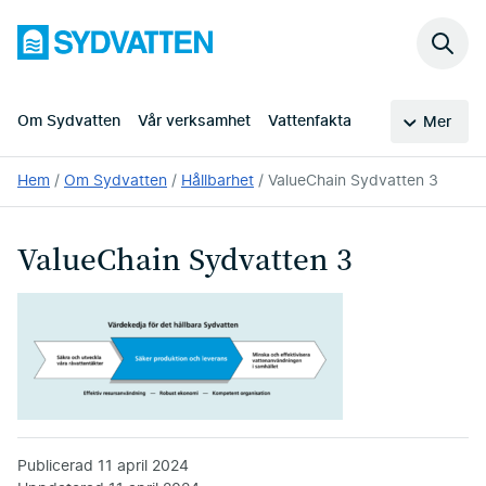
Hoppa
Sydvatten
till
Sök
huvudinnehållet
på
webb
Om Sydvatten
Vår verksamhet
Vattenfakta
Mer
Du
Hem
Om Sydvatten
Hållbarhet
ValueChain Sydvatten 3
är
här:
ValueChain Sydvatten 3
Publicerad
11 april 2024