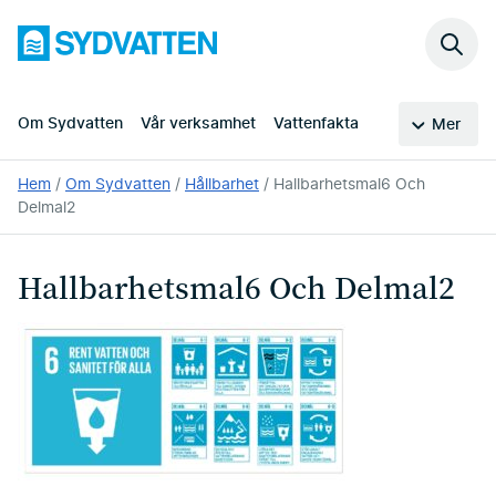
Hoppa
Sydvatten
till
Sök
huvudinnehållet
på
webb
Om Sydvatten
Vår verksamhet
Vattenfakta
Mer
Du
Hem
Om Sydvatten
Hållbarhet
Hallbarhetsmal6 Och
är
Delmal2
här:
Hallbarhetsmal6 Och Delmal2