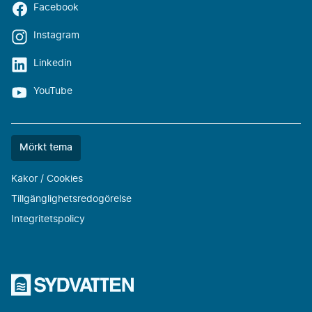
Facebook
Instagram
Linkedin
YouTube
Färgtemat
Mörkt tema
är
nu
Kakor / Cookies
""
Tillgänglighetsredogörelse
Integritetspolicy