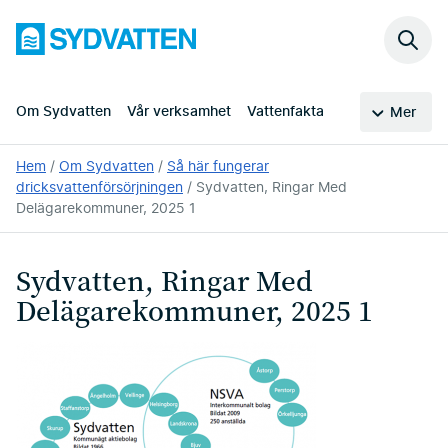
Hoppa
Sydvatten
till
Sök
huvudinnehållet
på
webb
Om Sydvatten
Vår verksamhet
Vattenfakta
Mer
Du
Hem
Om Sydvatten
Så här fungerar
är
dricksvattenförsörjningen
Sydvatten, Ringar Med
här:
Delägarekommuner, 2025 1
Sydvatten, Ringar Med
Delägarekommuner, 2025 1