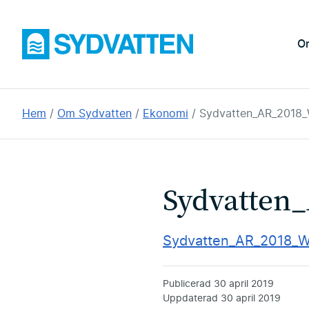
Hoppa
till
Sydvatten
O
huvudinnehållet
Du
Hem
Om Sydvatten
Ekonomi
Sydvatten_AR_2018
är
här:
Sydvatten
Sydvatten_AR_2018_
Publicerad
30 april 2019
Uppdaterad
30 april 2019