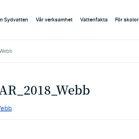
m Sydvatten
Vår verksamhet
Vattenfakta
För skolor
_Webb
_AR_2018_Webb
Webb