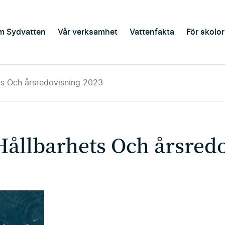
m Sydvatten
Vår verksamhet
Vattenfakta
För skolor
ts Och årsredovisning 2023
Hållbarhets Och årsred