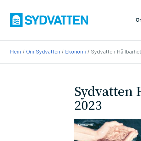
Hoppa
till
Sydvatten
O
huvudinnehållet
Du
Hem
Om Sydvatten
Ekonomi
Sydvatten Hållbarhe
är
här:
Sydvatten 
2023